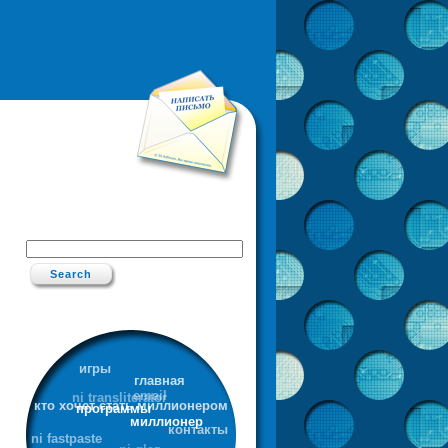
игры
главная
ni transliterator
email
кто хочет стать миллионером
программы
миллионер
контакты
ni fastpaste
ni glaz