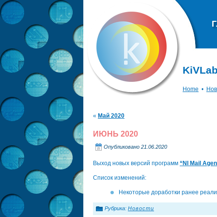
Г
KiVLab
Home
•
Нов
«
Май 2020
ИЮНЬ 2020
Опубликовано
21.06.2020
Выход новых версий программ
“NI Mail Agen
Список изменений:
Некоторые доработки ранее реали
Рубрика:
Новости