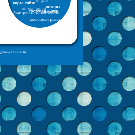
карта сайта
авторы
ni mail agent
лотобин
гостевая книга
быстрая вставка текста
массовая рассылка
иденциальности